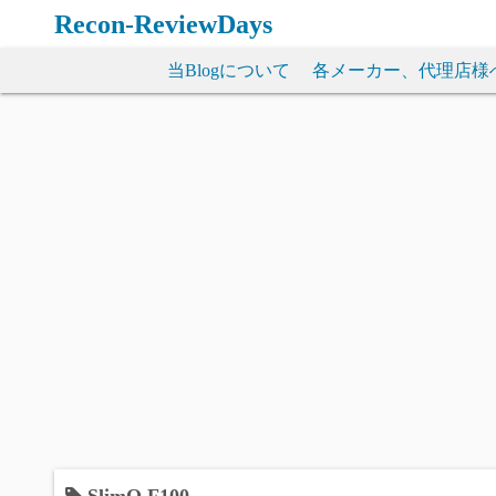
コ
Recon-ReviewDays
ン
テ
当Blogについて
各メーカー、代理店様
ン
ツ
へ
ス
キ
ッ
プ