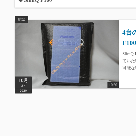
SlimQ F100
雑談
4台
F10
SlimQ 
ていたU
可能なU
10月
10:30
27
2020