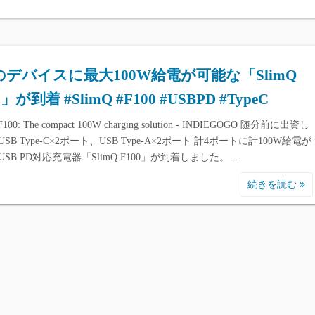
のデバイスに最大100W給電が可能な「SlimQ
0」が到着 #SlimQ #F100 #USBPD #TypeC
F100: The compact 100W charging solution - INDIEGOGO 随分前に出資し
SB Type-C×2ポート、USB Type-A×2ポート 計4ポートに計100W給電が
SB PD対応充電器「SlimQ F100」が到着しました。 …
続きを読む