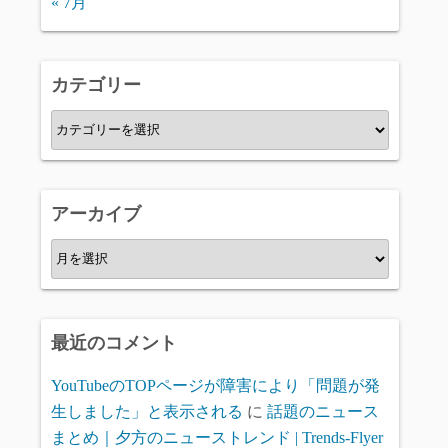
« 7月
カテゴリー
カ
テ
ゴ
リ
アーカイブ
ー
ア
ー
カ
イ
最近のコメント
ブ
YouTubeのTOPページが障害により「問題が発
生しました」と表示される
に
話題のニュース
まとめ｜夕方のニューストレンド | Trends-Flyer