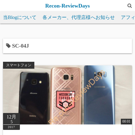
コ
Recon-ReviewDays
ン
当Blogについて
各メーカー、代理店様へお知らせ
アフ
テ
ン
ツ
へ
SC-04J
ス
キ
スマートフォン
ッ
プ
12月
00:01
5
2017