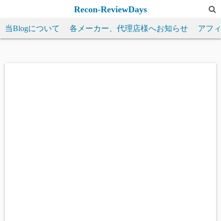
コ
Recon-ReviewDays
ン
当Blogについて
各メーカー、代理店様へお知らせ
アフ
テ
ン
ツ
へ
ス
キ
ッ
プ