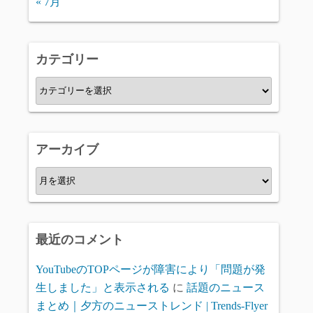
« 7月
カテゴリー
カ
テ
ゴ
リ
アーカイブ
ー
ア
ー
カ
イ
最近のコメント
ブ
YouTubeのTOPページが障害により「問題が発
生しました」と表示される
に
話題のニュース
まとめ｜夕方のニューストレンド | Trends-Flyer