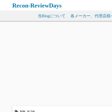
コ
Recon-ReviewDays
ン
テ
当Blogについて
各メーカー、代理店様
ン
ツ
へ
ス
キ
ッ
プ