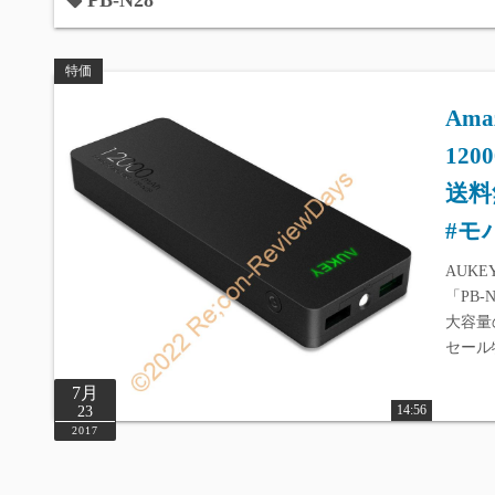
PB-N28
特価
Am
12
送料
#モ
AUKE
「PB-
大容量の
セール
7月
14:56
23
2017