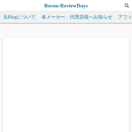
コ
Recon-ReviewDays
ン
当Blogについて
各メーカー、代理店様へお知らせ
アフ
テ
ン
ツ
へ
ス
キ
ッ
プ