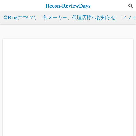
コ
Recon-ReviewDays
ン
当Blogについて
各メーカー、代理店様へお知らせ
アフ
テ
ン
ツ
へ
ス
キ
ッ
プ