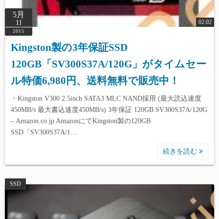
5月
02:02
11
2015
Kingston製の3年保証SSD
120GB「SV300S37A/120G」がタイムセー
ル特価6,980円、送料無料で販売中！
・Kingston V300 2.5inch SATA3 MLC NAND採用 (最大読込速度
450MB/s 最大書込速度450MB/s) 3年保証 120GB SV300S37A/120G
– Amazon.co.jp AmazonにてKingston製の120GB
SSD「SV300S37A/1…
続きを読む
SSD