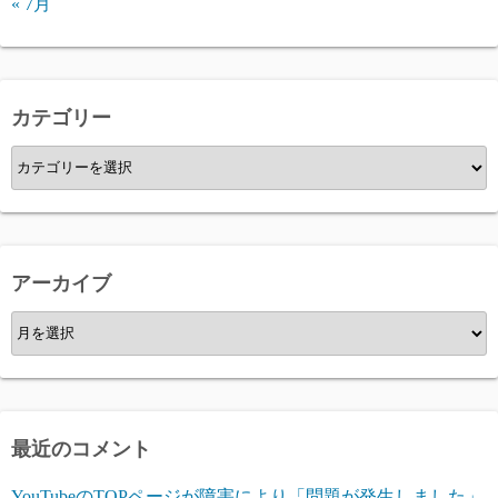
« 7月
カテゴリー
カ
テ
ゴ
リ
ー
アーカイブ
ア
ー
カ
イ
ブ
最近のコメント
YouTubeのTOPページが障害により「問題が発生しました」