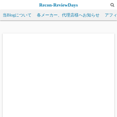
コ
Recon-ReviewDays
ン
当Blogについて
各メーカー、代理店様へお知らせ
アフ
テ
ン
ツ
へ
ス
キ
ッ
プ