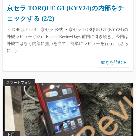
京セラ TORQUE G1 (KYY24)の内部をチ
ェックする (2/2)
・TORQUE G01 - 京セラ 公式 ・京セラ TORQUE G1 (KYY24)の
外観レビュー (1/2) - Re;con-ReviewDays 前回に引き続き、今回は
外観ではなく内部に焦点を当て、簡単にレビューを行う。 (さら
に…)…
続きを読む
スマートフォン
6月