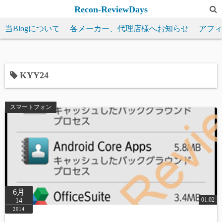
コ
Recon-ReviewDays
ン
当Blogについて
各メーカー、代理店様へお知らせ
アフ
テ
ン
ツ
へ
KYY24
ス
キ
スマートフォン
ッ
プ
6月
01:02
14
2014