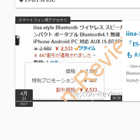
IS-BTSP03U
スマートフォン用アクセサリ
iin
「I
も #A
・iin
Blueto
Styl
4月
16:56
21
2017