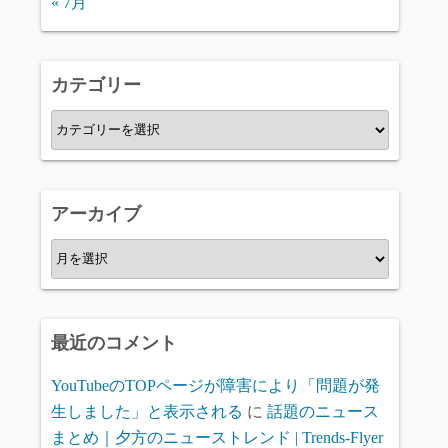
« 7月
カテゴリー
カ
テ
ゴ
リ
アーカイブ
ー
ア
ー
カ
イ
最近のコメント
ブ
YouTubeのTOPページが障害により「問題が発
生しました」と表示される
に
話題のニュース
まとめ｜夕方のニューストレンド | Trends-Flyer