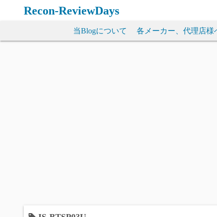
コ
Recon-ReviewDays
ン
テ
当Blogについて
各メーカー、代理店様
ン
ツ
へ
ス
キ
ッ
プ