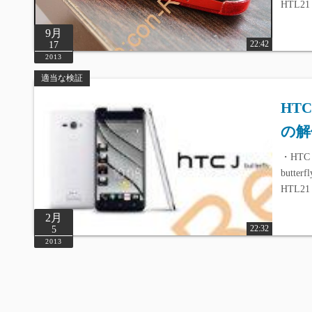
HTL2
9月
22:42
17
2013
適当な検証
HTC 
の解
・HTC 
butte
HTL2
2月
22:32
5
2013