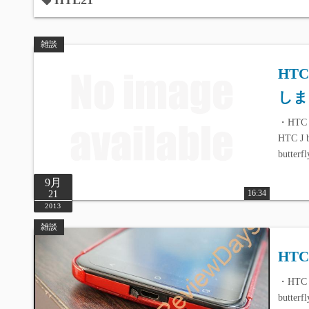
HTL21
雑談
HTC
しま
・HTC 
HTC J
butte
9月
16:34
21
2013
雑談
HTC
・HTC 
butte