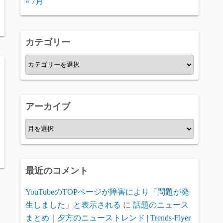
« 7月
カテゴリー
カ
テ
ゴ
リ
アーカイブ
ー
ア
ー
カ
イ
最近のコメント
ブ
YouTubeのTOPページが障害により「問題が発
生しました」と表示される
に
話題のニュース
まとめ｜夕方のニューストレンド | Trends-Flyer