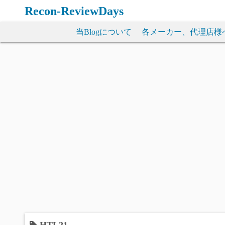
コ
Recon-ReviewDays
ン
テ
当Blogについて
各メーカー、代理店様
ン
ツ
へ
ス
キ
ッ
プ