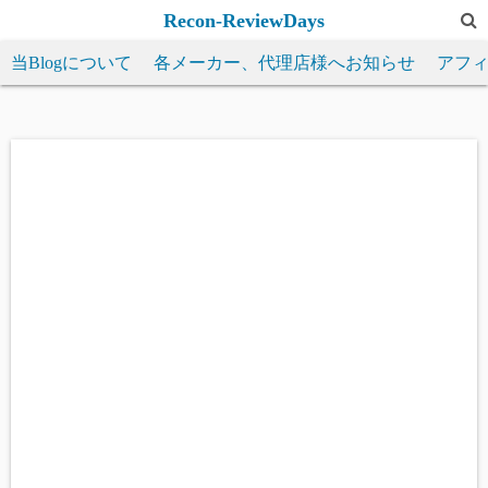
コ
Recon-ReviewDays
ン
当Blogについて
各メーカー、代理店様へお知らせ
アフ
テ
ン
ツ
へ
ス
キ
ッ
プ