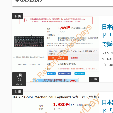
GAMDIAS
特価
日本
ド「
で販
GAMDI
NTT-
「HE
8月
21:04
11
2018
特価
日本
ド「