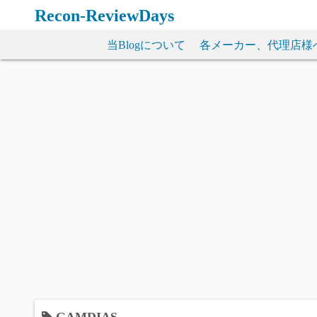
コ
Recon-ReviewDays
ン
テ
当Blogについて
各メーカー、代理店様
ン
ツ
へ
ス
キ
ッ
プ