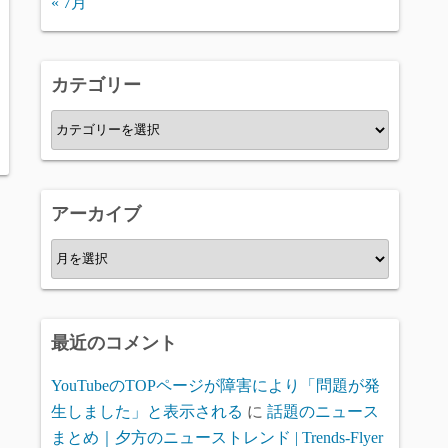
« 7月
カテゴリー
カ
テ
ゴ
リ
アーカイブ
ー
ア
ー
カ
イ
最近のコメント
ブ
YouTubeのTOPページが障害により「問題が発
生しました」と表示される
に
話題のニュース
まとめ｜夕方のニューストレンド | Trends-Flyer