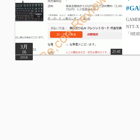
#GA
GAMDI
NTT-
「HE
3月
21:41
16
2018