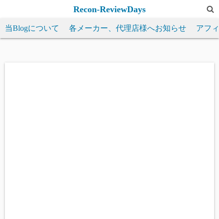
コ
Recon-ReviewDays
ン
当Blogについて
各メーカー、代理店様へお知らせ
アフ
テ
ン
ツ
へ
ス
キ
ッ
プ