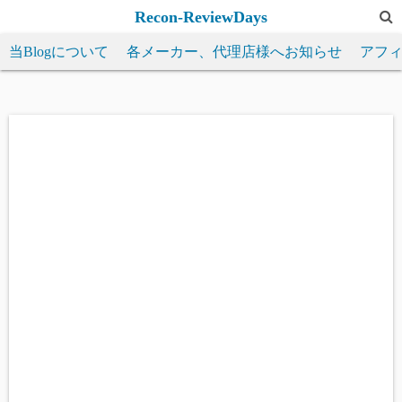
コ
Recon-ReviewDays
ン
当Blogについて
各メーカー、代理店様へお知らせ
アフ
テ
ン
ツ
へ
ス
キ
ッ
プ