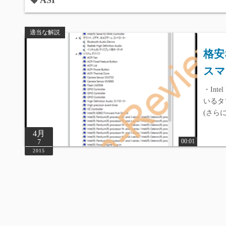
ASI
適当な解説
格安
スマ
・Inte
いるタ
(さら
4月
00:01
7
2015