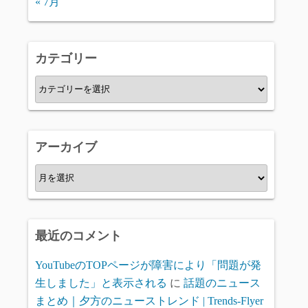
« 7月
カテゴリー
カ
テ
ゴ
リ
アーカイブ
ー
ア
ー
カ
イ
最近のコメント
ブ
YouTubeのTOPページが障害により「問題が発
生しました」と表示される
に
話題のニュース
まとめ｜夕方のニューストレンド | Trends-Flyer