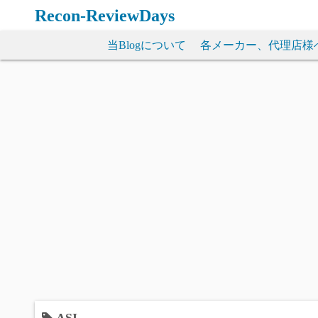
コ
Recon-ReviewDays
ン
テ
当Blogについて
各メーカー、代理店様
ン
ツ
へ
ス
キ
ッ
プ