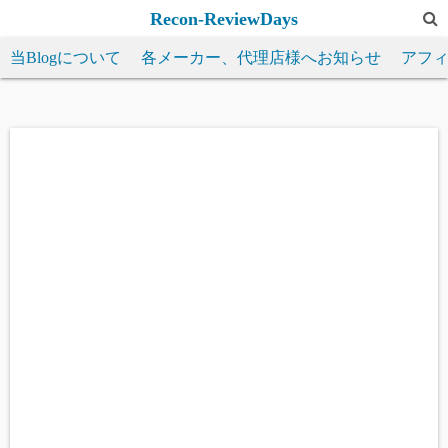
コ
Recon-ReviewDays
ン
当Blogについて
各メーカー、代理店様へお知らせ
アフ
テ
ン
ツ
へ
ス
キ
ッ
プ