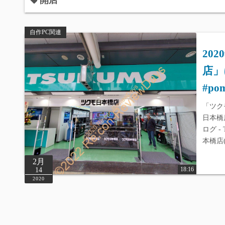
開店
自作PC関連
20
店」
#po
「ツク
日本橋店
ログ 
本橋店
2月
18:16
14
2020