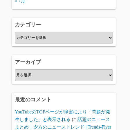
« 7月
カテゴリー
カ
テ
ゴ
リ
アーカイブ
ー
ア
ー
カ
イ
最近のコメント
ブ
YouTubeのTOPページが障害により「問題が発
生しました」と表示される
に
話題のニュース
まとめ｜夕方のニューストレンド | Trends-Flyer