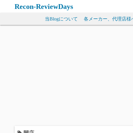
コ
Recon-ReviewDays
ン
テ
当Blogについて
各メーカー、代理店様
ン
ツ
へ
ス
キ
ッ
プ