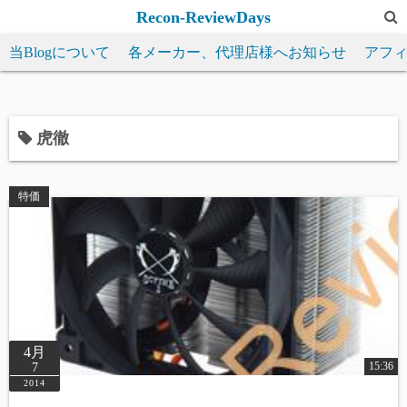
コ
Recon-ReviewDays
ン
当Blogについて
各メーカー、代理店様へお知らせ
アフ
テ
ン
ツ
へ
虎徹
ス
キ
特価
ッ
プ
4月
15:36
7
2014