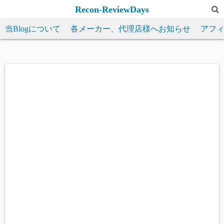
コ
Recon-ReviewDays
ン
当Blogについて
各メーカー、代理店様へお知らせ
アフ
テ
ン
ツ
へ
ス
キ
ッ
プ