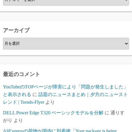
テ
ゴ
リ
ー
アーカイブ
ア
ー
カ
イ
ブ
最近のコメント
YouTubeのTOPページが障害により「問題が発生しました」
と表示される
に
話題のニュースまとめ｜夕方のニュースト
レンド | Trends-Flyer
より
DELL Power Edge T320 ベーシックモデルを分解
に
通りす
がり
より
AliExpressの荷物が国内に到着後「Your package is being