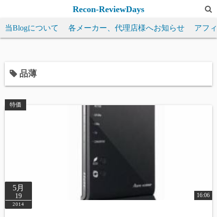
コ
Recon-ReviewDays
ン
当Blogについて
各メーカー、代理店様へお知らせ
アフ
テ
ン
ツ
へ
品薄
ス
キ
特価
ッ
プ
5月
16:06
19
2014