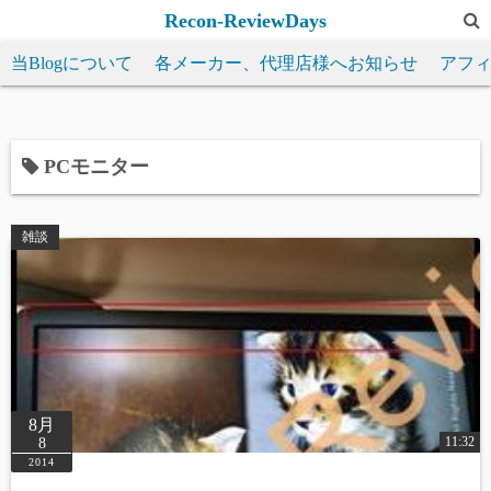
コ
Recon-ReviewDays
ン
当Blogについて
各メーカー、代理店様へお知らせ
アフ
テ
ン
ツ
へ
PCモニター
ス
キ
雑談
ッ
プ
8月
11:32
8
2014