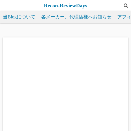
コ
Recon-ReviewDays
ン
当Blogについて
各メーカー、代理店様へお知らせ
アフ
テ
ン
ツ
へ
ス
キ
ッ
プ